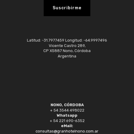
Latitud: -31.7977459 Longitud: -64.9997496
Vicente Castro 289,
CP X5887 Nono, Córdoba
Argentina
NONO, CÓRDOBA
+ 54 3544 498022
Whatsapp
+ 54 221 690-6352
eMail:
consultas@granhotelnono.com.ar